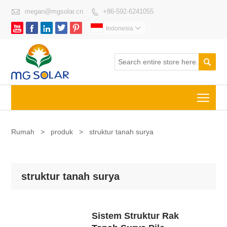

megan@mgsolar.cn
+86-592-6241055






Indonesia


Togg
Rumah
>
produk
>
struktur tanah surya
struktur tanah surya
Sistem Struktur Rak