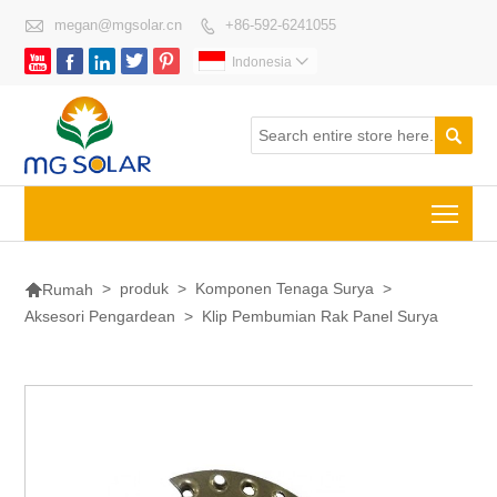

megan@mgsolar.cn
+86-592-6241055






Indonesia


Togg

>
produk
>
Komponen Tenaga Surya
>
Rumah
Aksesori Pengardean
>
Klip Pembumian Rak Panel Surya