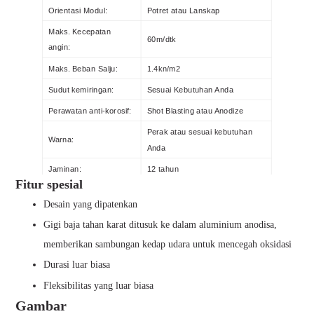
Orientasi Modul:
Potret atau Lanskap
Maks. Kecepatan
60m/dtk
angin:
Maks. Beban Salju:
1.4kn/m2
Sudut kemiringan:
Sesuai Kebutuhan Anda
Perawatan anti-korosif:
Shot Blasting atau Anodize
Perak atau sesuai kebutuhan
Warna:
Anda
Jaminan:
12 tahun
Fitur spesial
Durasi:
lebih dari 20 tahun
Desain yang dipatenkan
Gigi baja tahan karat ditusuk ke dalam aluminium anodisa,
memberikan sambungan kedap udara untuk mencegah oksidasi
Durasi luar biasa
Fleksibilitas yang luar biasa
Gambar