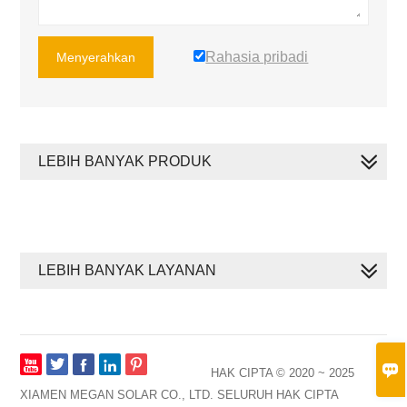
Rahasia pribadi
Menyerahkan
LEBIH BANYAK PRODUK
LEBIH BANYAK LAYANAN








HAK CIPTA © 2020 ~ 2025
XIAMEN MEGAN SOLAR CO., LTD. SELURUH HAK CIPTA