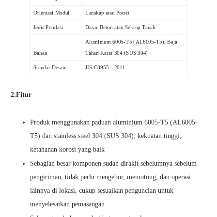
Orientasi Modul
Lanskap atau Potret
Jenis Pondasi
Dasar Beton atau Sekrup Tanah
Aluminium 6005-T5 (AL6005-T5), Baja
Bahan
Tahan Karat 304 (SUS 304)
Standar Desain
JIS C8955：2011
Jaminan
12 tahun jaminan kualitas
2.Fitur
Produk menggunakan paduan aluminium 6005-T5 (AL6005-
T5) dan stainless steel 304 (SUS 304), kekuatan tinggi,
ketahanan korosi yang baik
Sebagian besar komponen sudah dirakit sebelumnya sebelum
pengiriman, tidak perlu mengebor, memotong, dan operasi
lainnya di lokasi, cukup sesuaikan penguncian untuk
menyelesaikan pemasangan