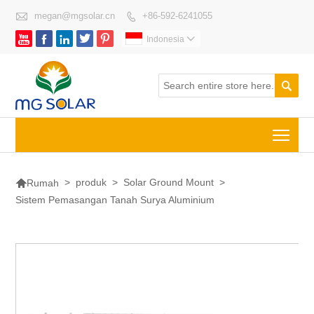

megan@mgsolar.cn
+86-592-6241055






Indonesia


Togg

>
produk
>
Solar Ground Mount
>
Rumah
Sistem Pemasangan Tanah Surya Aluminium